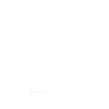
Übersicht
Original-
Teile
Neufahrzeuggarantie
Online-
Terminbuchung
Gebrauchtwagensuche
Über uns