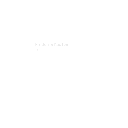
Finden & Kaufen
Übersicht
Finanzdienste
Mercedes-
Benz Rent
Reifen &