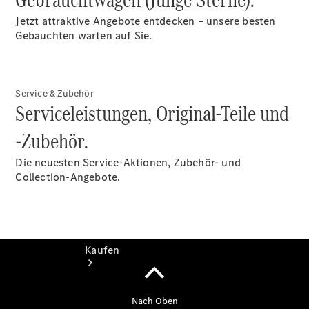
finden
Probefahrt
Jetzt attraktive Angebote entdecken – unsere besten
vereinbaren
Gebauchten warten auf Sie.
Beratung
vereinbaren
Servicetermin
vereinbaren
Service & Zubehör
Serviceleistungen, Original-Teile und
Gebrauchtwagensuche
-Zubehör.
Die neuesten Service-Aktionen, Zubehör- und
Collection-Angebote.
Kaufen