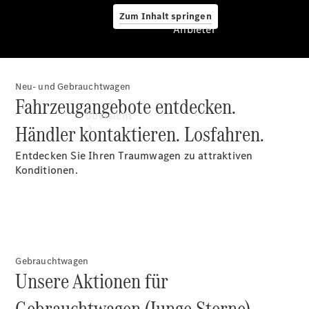
Zum Inhalt springen
Anbieter
Neu- und Gebrauchtwagen
Anbieter
Fahrzeugangebote entdecken.
Übersicht
Händler kontaktieren. Losfahren.
Entdecken Sie Ihren Traumwagen zu attraktiven
Konditionen.
Startseite
Modellübersicht
Probefahrt
Gebrauchtwagen
vereinbaren
Unsere Aktionen für
Konfigurator
Ansprechpartner
Gebrauchtwagen (Junge Sterne).