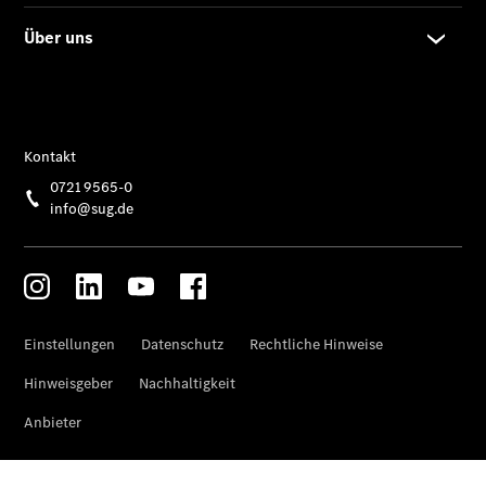
Marco Polo
Limousinen
Der
elektrische
CLA mit EQ-
Technologie
Der neue
CLA
EQE
Limousine -
elektrisch
EQS
Limousine -
elektrisch
C-Klasse
Limousine