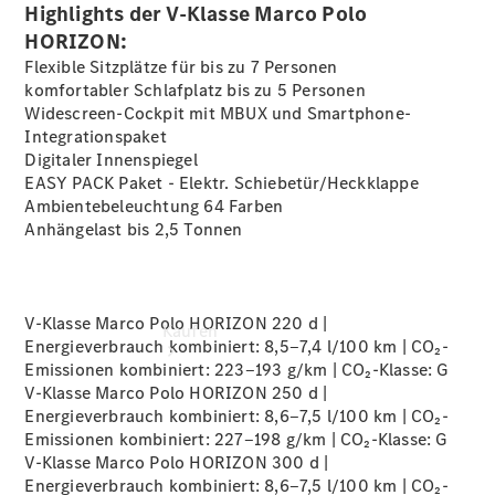
vereinbaren
Highlights der V-Klasse Marco Polo
Probefahrt
HORIZON:
vereinbaren
Flexible Sitzplätze für bis zu 7 Personen
Konfigurator
komfortabler Schlafplatz bis zu 5 Personen
Modellübersicht
Widescreen-Cockpit mit MBUX und
Smartphone-
Integrationspaket
Digitaler
Innenspiegel
EASY PACK Paket - Elektr.
Schiebetür/Heckklappe
Ambientebeleuchtung 64
Farben
Anhängelast bis 2,5
Tonnen
V-Klasse Marco Polo HORIZON 220 d |
Kaufen
Energieverbrauch kombiniert: 8,5‒7,4 l/100 km | CO₂-
Emissionen kombiniert: 223‒193 g/km | CO₂-Klasse:
G
V-Klasse Marco Polo HORIZON 250 d |
Energieverbrauch kombiniert: 8,6‒7,5 l/100 km | CO₂-
Emissionen kombiniert: 227‒198 g/km | CO₂-Klasse:
G
V-Klasse Marco Polo HORIZON 300 d |
Energieverbrauch kombiniert: 8,6‒7,5 l/100 km | CO₂-