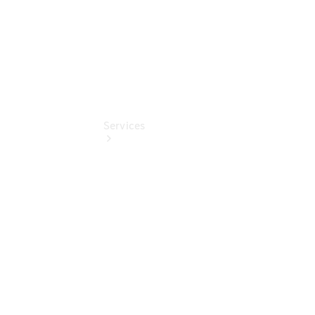
Services
Übersicht
Serviceangebote
Reifen &
Kompletträder
Teile &
Zubehör