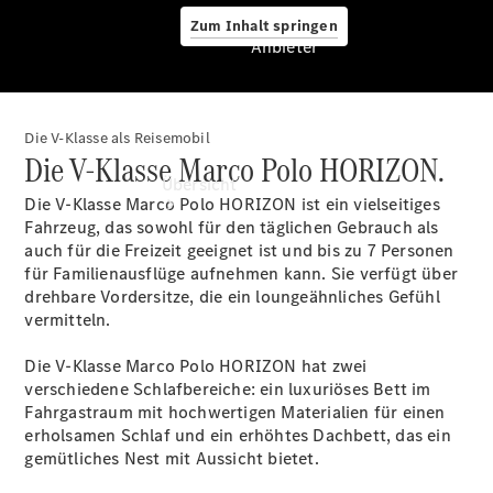
Zum Inhalt springen
Anbieter
Die V-Klasse als Reisemobil
Anbieter
Die V-Klasse Marco Polo HORIZON.
Übersicht
Die V-Klasse Marco Polo HORIZON ist ein vielseitiges
Fahrzeug, das sowohl für den täglichen Gebrauch als
auch für die Freizeit geeignet ist und bis zu 7 Personen
für Familienausflüge aufnehmen kann. Sie verfügt über
drehbare Vordersitze, die ein loungeähnliches Gefühl
vermitteln.
Startseite
Die V-Klasse Marco Polo HORIZON hat zwei
Ansprechpartner
verschiedene Schlafbereiche: ein luxuriöses Bett im
finden
Fahrgastraum mit hochwertigen Materialien für einen
Beratung
erholsamen Schlaf und ein erhöhtes Dachbett, das ein
vereinbaren
gemütliches Nest mit Aussicht bietet.
Servicetermin