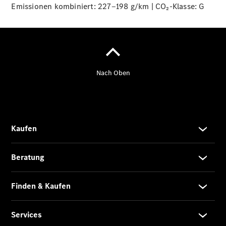
Emissionen kombiniert: 227‒198 g/km | CO₂-Klasse:
Übersicht
G
140 Jahre
Innovation
Mercedes-
Benz
Store
Neuwagenangebote
Leasing
Privatkunden
Finanzierung
Privatkunden
Finanzierung
Gewerbekunden
V-Klasse
V-Klasse