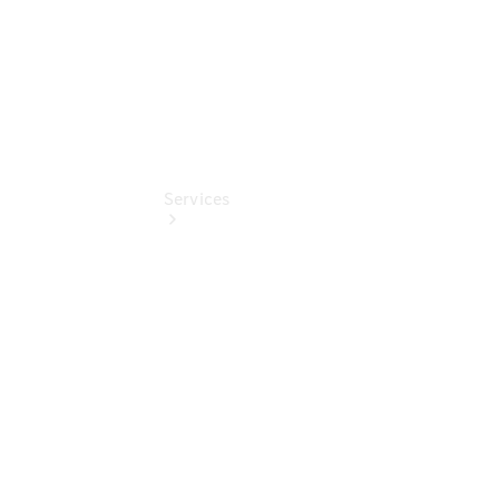
Services
Übersicht
Serviceangebote
Reifen &
Kompletträder
Teile &
Zubehör