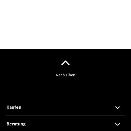
Marco Polo
Limousinen
Der
elektrische
CLA mit EQ-
Technologie
Der neue
CLA
EQE
Limousine -
elektrisch
EQS
Limousine -
elektrisch
C-Klasse
Limousine