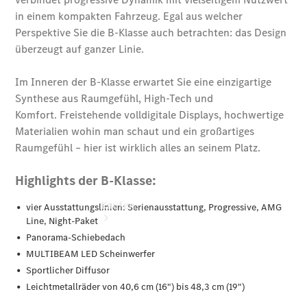
vereinbaren
Probefahrt
vereinbaren
Konfigurator
Modellübersicht
Kaufen