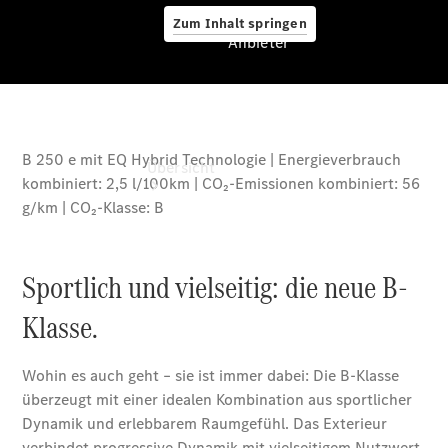
Zum Inhalt springen
Anbieter
Anbieter
Übersicht
Startseite
Ansprechpartner
finden
Beratung
vereinbaren
Servicetermin