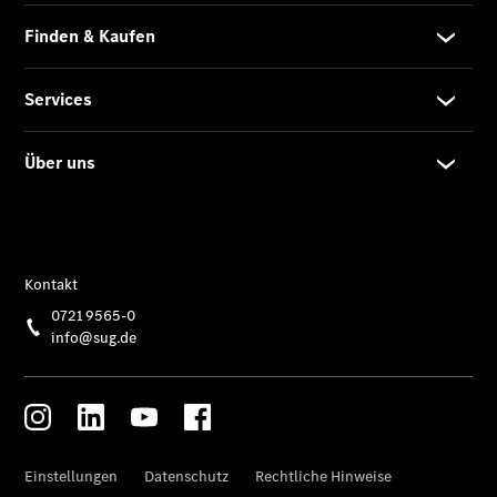
C-Klasse
Limousine -
elektrisch
E-Klasse
Limousine
S-Klasse
Limousine
S-Klasse
Lang
Mercedes-
Maybach S-
Klasse
SUVs
Der neue
GLA